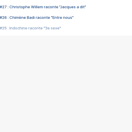
#27 : Christophe Willem raconte "Jacques a dit"
#26 : Chimène Badi raconte "Entre nous"
#25 : Indochine raconte "3e sexe"
#24 : Zaho raconte "C'est chelou"
#23 : Patrick Bruel raconte "Au café des délices"
#22 : Kyo raconte "Le chemin"
#21 : Nolwenn Leroy raconte "Cassé"
#20 : Patrick Hernandez raconte "Born to be alive"
#19 : Lorie raconte "Près de moi"
#18 : Michael Jones raconte "A nos actes manqués" (avec Jean-Jacque
#17 : Khaled raconte "Aïcha"
#16 : Corneille raconte "Parce qu'on vient de loin"