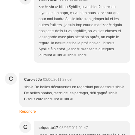
<br /> <br /> kikou Sybille,tu vas bien? merçi du
tuyau de ton papa, ça va bien nous servir, sur que
pour moi faudra éas le faire trop grimper lui et les
autres fruitiers , je suis trop courte mdr!!<br /> rigolo
nos petits defis tu vois sybille, on voit les choses et
les regarde avec plus attention aprés, on capte le
regard, la nature est belle profitons en . bisous
Sybille à bientot , je<br /> m'absente quelques
jours<br /> <br /> <br /> <br />
C
Caro et Jo
02/06/2011 23:08
<br /> De belles découvertes en regardant par dessous.<br />
De belles photos, merci de les partager, défi gagné.<br />
Bisous caro<br /> <br /> <br />
Répondre
C
criquette17
03/06/2011 01:47