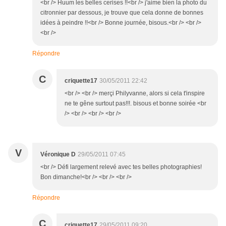
<br /> Huum les belles cerises !!<br /> j'aime bien la photo du
citronnier par dessous, je trouve que cela donne de bonnes
idées à peindre !!<br /> Bonne journée, bisous.<br /> <br />
<br />
Répondre
C
criquette17
30/05/2011 22:42
<br /> <br /> merçi Philyvanne, alors si cela t'inspire
ne te gêne surtout pas!!!. bisous et bonne soirée <br
/> <br /> <br /> <br />
V
Véronique D
29/05/2011 07:45
<br /> Défi largement relevé avec tes belles photographies!
Bon dimanche!<br /> <br /> <br />
Répondre
C
criquette17
29/05/2011 09:20