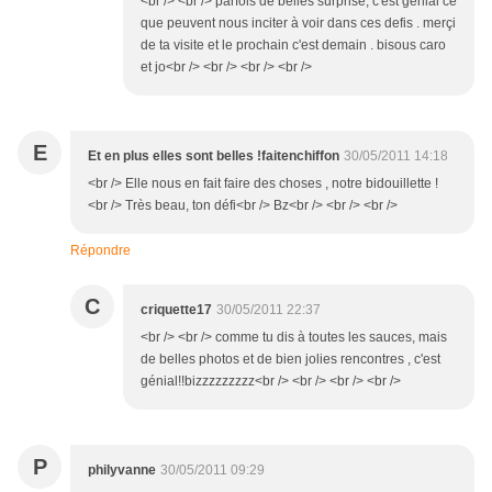
<br /> <br /> parfois de belles surprise, c'est génial ce
que peuvent nous inciter à voir dans ces defis . merçi
de ta visite et le prochain c'est demain . bisous caro
et jo<br /> <br /> <br /> <br />
E
Et en plus elles sont belles !faitenchiffon
30/05/2011 14:18
<br /> Elle nous en fait faire des choses , notre bidouillette !
<br /> Très beau, ton défi<br /> Bz<br /> <br /> <br />
Répondre
C
criquette17
30/05/2011 22:37
<br /> <br /> comme tu dis à toutes les sauces, mais
de belles photos et de bien jolies rencontres , c'est
génial!!bizzzzzzzzz<br /> <br /> <br /> <br />
P
philyvanne
30/05/2011 09:29