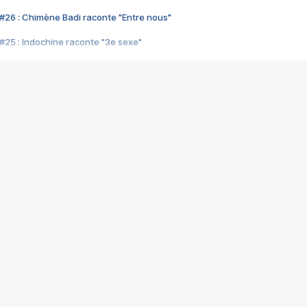
#26 : Chimène Badi raconte "Entre nous"
#25 : Indochine raconte "3e sexe"
#24 : Zaho raconte "C'est chelou"
#23 : Patrick Bruel raconte "Au café des délices"
#22 : Kyo raconte "Le chemin"
#21 : Nolwenn Leroy raconte "Cassé"
#20 : Patrick Hernandez raconte "Born to be alive"
#19 : Lorie raconte "Près de moi"
#18 : Michael Jones raconte "A nos actes manqués" (avec Jean-Jacque
#17 : Khaled raconte "Aïcha"
#16 : Corneille raconte "Parce qu'on vient de loin"
#15 : Indochine raconte "L'aventurier"