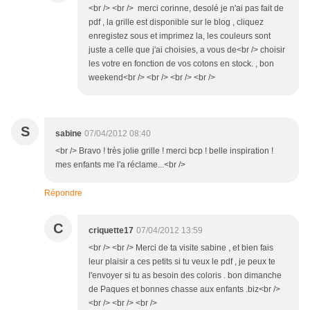
<br /> <br /> merci corinne, desolé je n'ai pas fait de
pdf , la grille est disponible sur le blog , cliquez
enregistez sous et imprimez la, les couleurs sont
juste a celle que j'ai choisies, a vous de<br /> choisir
les votre en fonction de vos cotons en stock. , bon
weekend<br /> <br /> <br /> <br />
S
sabine
07/04/2012 08:40
<br /> Bravo ! très jolie grille ! merci bcp ! belle inspiration !
mes enfants me l'a réclame...<br />
Répondre
C
criquette17
07/04/2012 13:59
<br /> <br /> Merci de ta visite sabine , et bien fais
leur plaisir a ces petits si tu veux le pdf , je peux te
l'envoyer si tu as besoin des coloris . bon dimanche
de Paques et bonnes chasse aux enfants .biz<br />
<br /> <br /> <br />