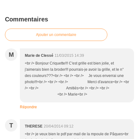
Commentaires
Ajouter un commentaire
M
Marie de Clessé
11/03/2015 14:39
<br /> Bonjour Criquette!!! C'est grille est bien jolie, et
j'aimerais bien la broder!!! pourrais-je avoir la grille, et le n°
des couleurs???<br /> <br /> <br /> Je vous enverrai une
photo!!!<br /> <br /> <br /> Merci d'avance<br /> <br
/> <br /> Amitiés<br /> <br /> <br />
<br /> Marie<br />
Répondre
T
THERESE
20/04/2014 09:12
<br /> je veux bien le pdf par mail de la mpoule de Pâques<br